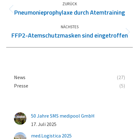
ZURÜCK
Pneumonieprophylaxe durch Atemtraining
Vorheriger
Beitrag:
NÄCHSTES
FFP2-Atemschutzmasken sind eingetroffen
Nächster
Beitrag:
News
(27)
Presse
(5)
50 Jahre SMS medipool GmbH
17. Juli 2025
med.Logistica 2025